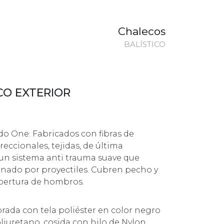
Chalecos
BALÍSTICO
CO EXTERIOR
o One: Fabricados con fibras de
eccionales, tejidas, de última
un sistema anti trauma suave que
onado por proyectiles. Cubren pecho y
bertura de hombros.
rada con tela poliéster en color negro
liuretano, cosida con hilo de Nylon.