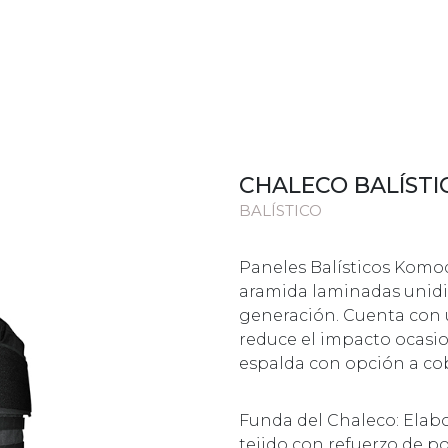
CHALECO BALÍSTI
BALÍSTICO
Paneles Balísticos Komod
aramida laminadas unidir
generación. Cuenta con 
reduce el impacto ocasi
espalda con opción a co
Funda del Chaleco: Elabo
tejido con refuerzo de po